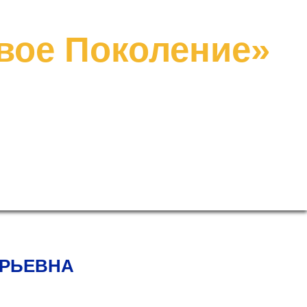
ает своих сил, пока не попробует» (И.В. Гете)
вое Поколение»
РЕЯ
ОТЗЫВЫ /МЫ в СМИ
УЧАСТНИКУ
КОНТАКТЫ
ЮРЬЕВНА