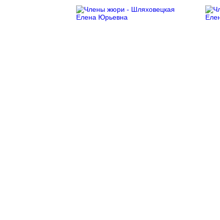
главная
наши проекты
жюри
календарь мероприятий
фотогалерея
отзывы /мы в сми
участнику
контакты